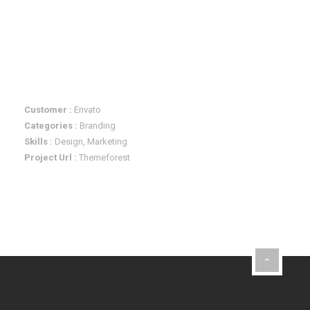
Customer :
Envato
Categories :
Branding
Skills :
Design, Marketing
Project Url :
Themeforest