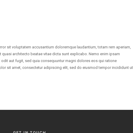
 error sit voluptatem accusantium doloremque laudantium, totam rem aperiam,
 et quasi architecto beatae vitae dicta sunt explicabo. Nemo enim ipsam
 odit aut fugit, sed quia consequuntur magni dolores eos qui ratione
or sit amet, consectetur adipiscing elit, sed do eiusmod tempor incididunt ut
GET IN TOUCH