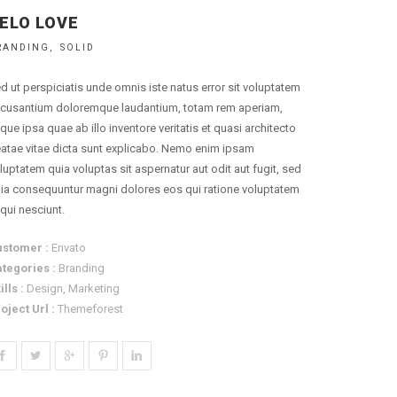
ELO LOVE
RANDING
SOLID
d ut perspiciatis unde omnis iste natus error sit voluptatem
cusantium doloremque laudantium, totam rem aperiam,
que ipsa quae ab illo inventore veritatis et quasi architecto
atae vitae dicta sunt explicabo. Nemo enim ipsam
luptatem quia voluptas sit aspernatur aut odit aut fugit, sed
ia consequuntur magni dolores eos qui ratione voluptatem
qui nesciunt.
stomer :
Envato
tegories :
Branding
ills :
Design, Marketing
oject Url :
Themeforest