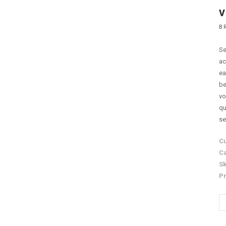
V
B
Se
ac
ea
be
vo
qu
se
Cu
Ca
Sk
Pr