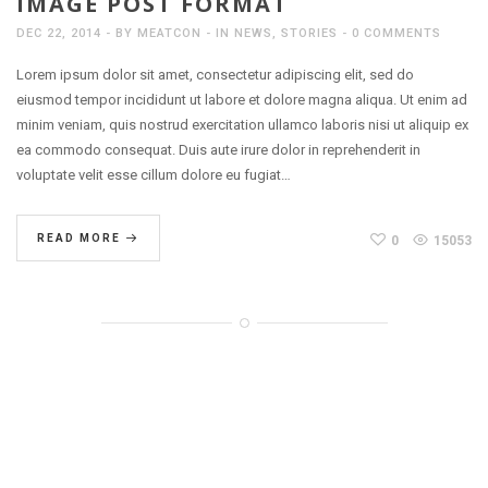
IMAGE POST FORMAT
DEC 22, 2014
BY
MEATCON
IN
NEWS
,
STORIES
0 COMMENTS
Lorem ipsum dolor sit amet, consectetur adipiscing elit, sed do
eiusmod tempor incididunt ut labore et dolore magna aliqua. Ut enim ad
minim veniam, quis nostrud exercitation ullamco laboris nisi ut aliquip ex
ea commodo consequat. Duis aute irure dolor in reprehenderit in
voluptate velit esse cillum dolore eu fugiat…
READ MORE
0
15053