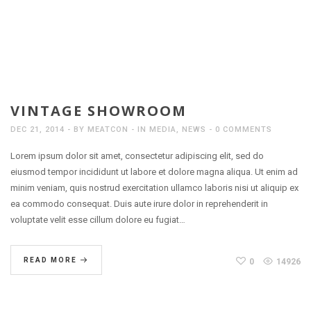
VINTAGE SHOWROOM
DEC 21, 2014
BY
MEATCON
IN
MEDIA
,
NEWS
0 COMMENTS
Lorem ipsum dolor sit amet, consectetur adipiscing elit, sed do
eiusmod tempor incididunt ut labore et dolore magna aliqua. Ut enim ad
minim veniam, quis nostrud exercitation ullamco laboris nisi ut aliquip ex
ea commodo consequat. Duis aute irure dolor in reprehenderit in
voluptate velit esse cillum dolore eu fugiat…
READ MORE
0
14926