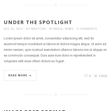
UNDER THE SPOTLIGHT
DEC 23, 2014
BY
MEATCON
IN
MEDIA
,
NEWS
0 COMMENTS
Lorem ipsum dolor sit amet, consectetur adipiscing elit, sed do
eiusmod tempor incididunt ut labore et dolore magna aliqua. Ut enim ad
minim veniam, quis nostrud exercitation ullamco laboris nisi ut aliquip ex
ea commodo consequat. Duis aute irure dolor in reprehenderit in
voluptate velit esse cillum dolore eu fugiat…
READ MORE
0
15025