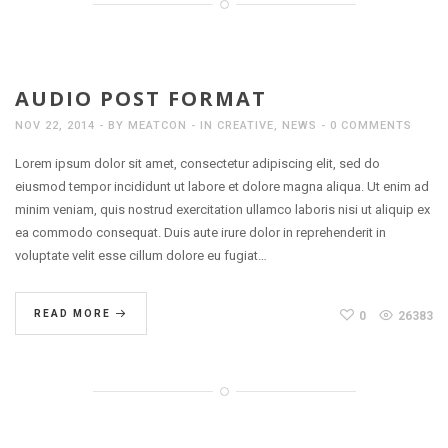
AUDIO POST FORMAT
NOV 22, 2014
BY
MEATCON
IN
CREATIVE
,
NEWS
0 COMMENTS
Lorem ipsum dolor sit amet, consectetur adipiscing elit, sed do
eiusmod tempor incididunt ut labore et dolore magna aliqua. Ut enim ad
minim veniam, quis nostrud exercitation ullamco laboris nisi ut aliquip ex
ea commodo consequat. Duis aute irure dolor in reprehenderit in
voluptate velit esse cillum dolore eu fugiat…
READ MORE
0
26383