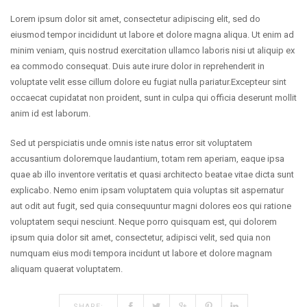
Lorem ipsum dolor sit amet, consectetur adipiscing elit, sed do
eiusmod tempor incididunt ut labore et dolore magna aliqua. Ut enim ad
minim veniam, quis nostrud exercitation ullamco laboris nisi ut aliquip ex
ea commodo consequat. Duis aute irure dolor in reprehenderit in
voluptate velit esse cillum dolore eu fugiat nulla pariatur.
Excepteur sint
occaecat cupidatat non proident, sunt in culpa qui officia deserunt mollit
anim id est laborum.
Sed ut perspiciatis unde omnis iste natus error sit voluptatem
accusantium doloremque laudantium, totam rem aperiam, eaque ipsa
quae ab illo inventore veritatis et quasi architecto beatae vitae dicta sunt
explicabo. Nemo enim ipsam voluptatem quia voluptas sit aspernatur
aut odit aut fugit, sed quia consequuntur magni dolores eos qui ratione
voluptatem sequi nesciunt. Neque porro quisquam est, qui dolorem
ipsum quia dolor sit amet, consectetur, adipisci velit, sed quia non
numquam eius modi tempora incidunt ut labore et dolore magnam
aliquam quaerat voluptatem.
SHARE: