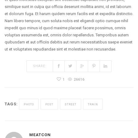
similique sunt in culpa qui officia deserunt mollitia animi, id est laborum
et dolorum fuga. Et harum quidem rerum facilis est et expedita distinctio.
Nam libero tempore, cum soluta nobis est eligendi optio cumque nihil
impedit quo minus id quod maxime placeat facere possimus, omnis
voluptas assumenda est, omnis dolor repellendus. Temporibus autem
quibusdam et aut officiis debitis aut rerum necessitatibus saepe eveniet
ut et voluptates repudiandae sint et molestiae non recusandae.
SHARE:
1
26616
TAGS:
PHOTO
POST
STREET
TRAIN
MEATCON