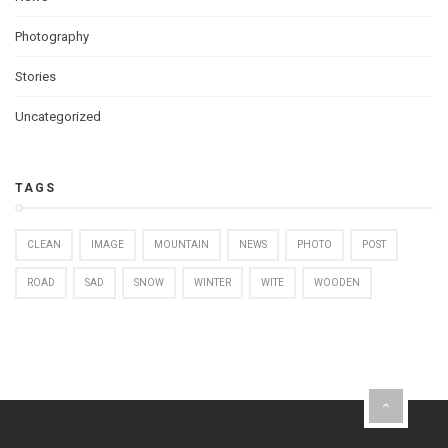
Photography
Stories
Uncategorized
TAGS
CLEAN
IMAGE
MOUNTAIN
NEWS
PHOTO
POST
ROAD
SAD
SNOW
WINTER
WITE
WOODEN