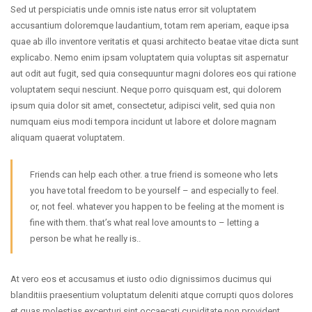
Sed ut perspiciatis unde omnis iste natus error sit voluptatem
accusantium doloremque laudantium, totam rem aperiam, eaque ipsa
quae ab illo inventore veritatis et quasi architecto beatae vitae dicta sunt
explicabo. Nemo enim ipsam voluptatem quia voluptas sit aspernatur
aut odit aut fugit, sed quia consequuntur magni dolores eos qui ratione
voluptatem sequi nesciunt. Neque porro quisquam est, qui dolorem
ipsum quia dolor sit amet, consectetur, adipisci velit, sed quia non
numquam eius modi tempora incidunt ut labore et dolore magnam
aliquam quaerat voluptatem.
Friends can help each other. a true friend is someone who lets
you have total freedom to be yourself – and especially to feel.
or, not feel. whatever you happen to be feeling at the moment is
fine with them. that’s what real love amounts to – letting a
person be what he really is..
At vero eos et accusamus et iusto odio dignissimos ducimus qui
blanditiis praesentium voluptatum deleniti atque corrupti quos dolores
et quas molestias excepturi sint occaecati cupiditate non provident,